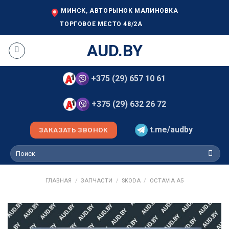
Skip
МИНСК, АВТОРЫНОК МАЛИНОВКА
to
ТОРГОВОЕ МЕСТО 48/2А
content
AUD.BY
+375 (29) 657 10 61
+375 (29) 632 26 72
t.me/audby
ЗАКАЗАТЬ ЗВОНОК
Искать:
ГЛАВНАЯ
/
ЗАПЧАСТИ
/
SKODA
/
OCTAVIA A5