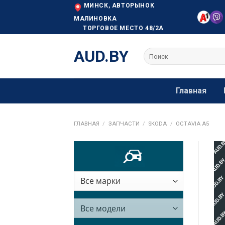
Skip
МИНСК, АВТОРЫНОК
to
МАЛИНОВКА
ТОРГОВОЕ МЕСТО 48/2А
content
AUD.BY
Искать:
Главная
ГЛАВНАЯ
/
ЗАПЧАСТИ
/
SKODA
/
OCTAVIA A5