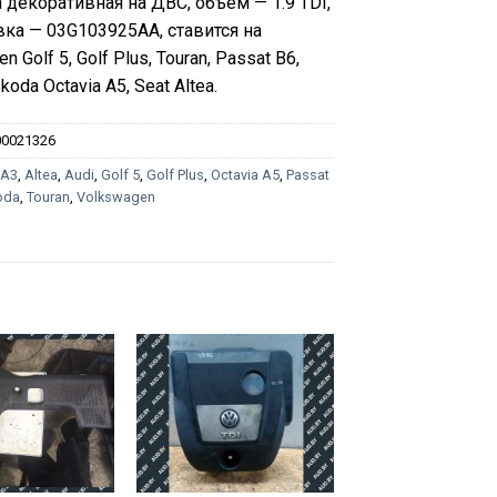
 декоративная на ДВС, объем — 1.9 TDI,
ка — 03G103925AA, ставится на
n Golf 5, Golf Plus, Touran, Passat B6,
Skoda Octavia A5, Seat Altea.
00021326
:
A3
,
Altea
,
Audi
,
Golf 5
,
Golf Plus
,
Octavia A5
,
Passat
oda
,
Touran
,
Volkswagen