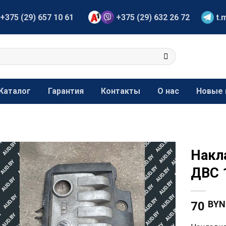
+375 (29) 657 10 61
+375 (29) 632 26 72
t.
Каталог
Гарантия
Контакты
О нас
Новые 
Накл
ДВС 
BYN
70