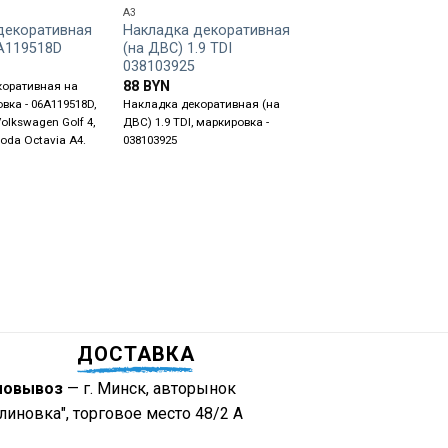
A3
A3
декоративная
Накладка декоративная
Накладка декора
A119518D
(на ДВС) 1.9 TDI
на ДВС 06A11951
038103925
53
BYN
88
BYN
коративная на
Накладка декоративн
вка - 06A119518D,
Накладка декоративная (на
ДВС, маркировка - 06A
olkswagen Golf 4,
ДВС) 1.9 TDI, маркировка -
ставится на Volkswagen
koda Octavia A4.
038103925
Audi A3 8L, Skoda Octa
ДОСТАВКА
мовывоз
— г. Минск, авторынок
линовка", торговое место 48/2 А