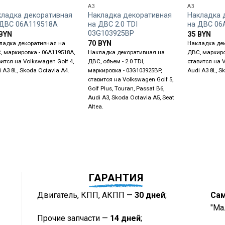
A3
A3
кладка декоративная
Накладка декоративная
Накладка 
 ДВС 06A119518A
на ДВС 2.0 TDI
на ДВС 06
03G103925BP
BYN
35
BYN
70
BYN
ладка декоративная на
Накладка де
, маркировка - 06A119518A,
Накладка декоративная на
ДВС, маркиро
ится на Volkswagen Golf 4,
ДВС, объем - 2.0 TDI,
ставится на V
 A3 8L, Skoda Octavia A4.
маркировка - 03G103925BP,
Audi A3 8L, S
ставится на Volkswagen Golf 5,
Golf Plus, Touran, Passat B6,
Audi A3, Skoda Octavia A5, Seat
Altea.
ГАРАНТИЯ
Двигатель, КПП, АКПП —
30 дней
;
Са
"Ма
Прочие запчасти —
14 дней
;