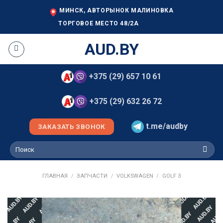
Skip
МИНСК, АВТОРЫНОК МАЛИНОВКА
to
ТОРГОВОЕ МЕСТО 48/2А
content
AUD.BY
+375 (29) 657 10 61
+375 (29) 632 26 72
t.me/audby
ЗАКАЗАТЬ ЗВОНОК
Искать:
ГЛАВНАЯ
/
ЗАПЧАСТИ
/
VOLKSWAGEN
/
GOLF 3