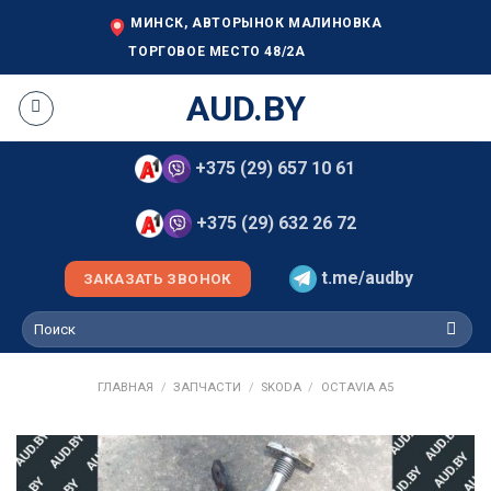
Skip
МИНСК, АВТОРЫНОК МАЛИНОВКА
to
ТОРГОВОЕ МЕСТО 48/2А
content
AUD.BY
+375 (29) 657 10 61
+375 (29) 632 26 72
t.me/audby
ЗАКАЗАТЬ ЗВОНОК
Искать:
ГЛАВНАЯ
/
ЗАПЧАСТИ
/
SKODA
/
OCTAVIA A5