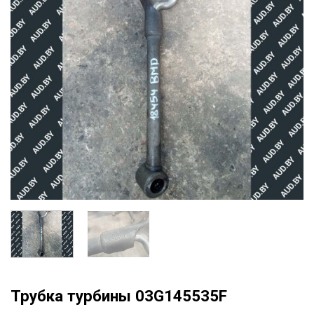
Трубка турбины 03G145535F