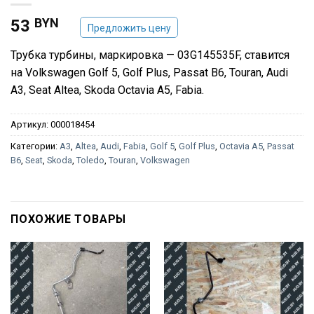
BYN
53
Предложить цену
Трубка турбины, маркировка — 03G145535F, ставится
на Volkswagen Golf 5, Golf Plus, Passat B6, Touran, Audi
A3, Seat Altea, Skoda Octavia A5, Fabia.
Артикул:
000018454
Категории:
A3
,
Altea
,
Audi
,
Fabia
,
Golf 5
,
Golf Plus
,
Octavia A5
,
Passat
B6
,
Seat
,
Skoda
,
Toledo
,
Touran
,
Volkswagen
ПОХОЖИЕ ТОВАРЫ