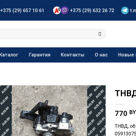
+375 (29) 657 10 61
+375 (29) 632 26 72
t.
Каталог
Гарантия
Контакты
О нас
Новые 
ТНВД
B
770
ТНВД, об
05913075