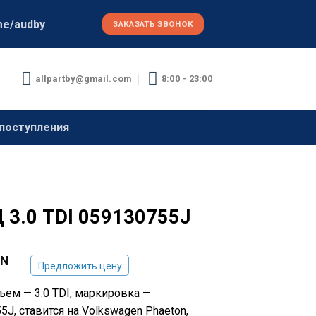
me/audby
ЗАКАЗАТЬ ЗВОНОК
allpartby@gmail.com
8:00 - 23:00
поступления
 3.0 TDI 059130755J
YN
Предложить цену
ъем — 3.0 TDI, маркировка —
5J, ставится на Volkswagen Phaeton,