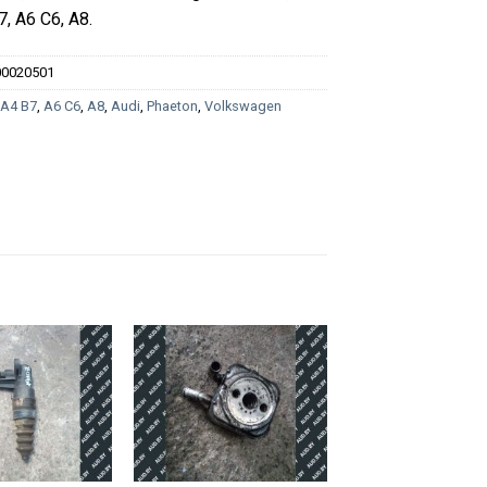
7, A6 C6, A8.
00020501
:
A4 B7
,
A6 C6
,
A8
,
Audi
,
Phaeton
,
Volkswagen