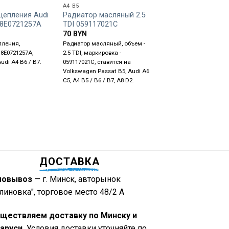
A4 B5
A4 B5
цепления Audi
Радиатор масляный 2.5
Насос вакуумный 2
 8E0721257A
TDI 059117021C
057145100B
70
BYN
105
BYN
пления,
Радиатор масляный, объем -
Насос вакуумный, объе
 8E0721257A,
2.5 TDI, маркировка -
TDI, маркировка - 0571
udi A4 B6 / B7.
059117021C, ставится на
ставится на Audi A6 C5
Volkswagen Passat B5, Audi A6
B6, Volkswagen Passat 
C5, A4 B5 / B6 / B7, A8 D2.
ДОСТАВКА
мовывоз
— г. Минск, авторынок
линовка", торговое место 48/2 А
ществляем доставку по Минску и
аруси.
Условия доставки уточняйте по