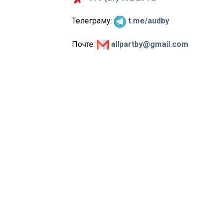
Телеграму:
t.me/audby
Почте:
allpartby@gmail.com