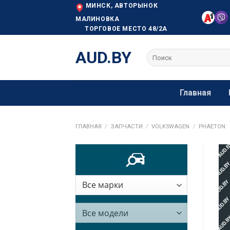
Skip
МИНСК, АВТОРЫНОК
to
МАЛИНОВКА
ТОРГОВОЕ МЕСТО 48/2А
content
AUD.BY
Искать:
Главная
ГЛАВНАЯ
/
ЗАПЧАСТИ
/
VOLKSWAGEN
/
PHAETON