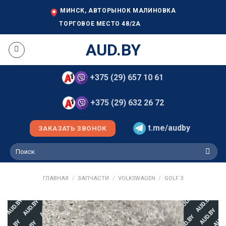
Skip
МИНСК, АВТОРЫНОК МАЛИНОВКА
to
ТОРГОВОЕ МЕСТО 48/2А
content
AUD.BY
+375 (29) 657 10 61
+375 (29) 632 26 72
t.me/audby
ЗАКАЗАТЬ ЗВОНОК
Искать:
ГЛАВНАЯ
/
ЗАПЧАСТИ
/
VOLKSWAGEN
/
GOLF 3