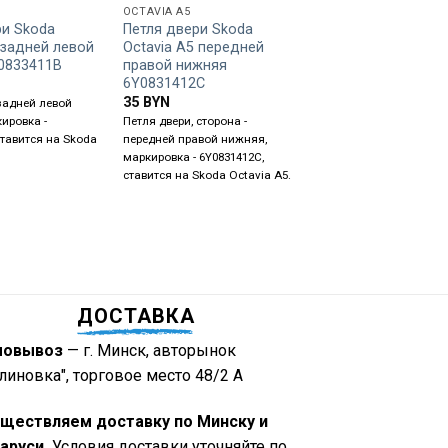
OCTAVIA A5
GOLF 5
ри Skoda
Петля двери Skoda
Патрубок радиато
 задней левой
Octavia A5 передней
— 2.0 TDI 1K01221
0833411B
правой нижняя
35
BYN
6Y0831412C
Патрубок радиатора, об
35
BYN
задней левой
- 2.0 TDI, маркировка -
ировка -
Петля двери, сторона -
1K0122101EL, ставится 
ставится на Skoda
передней правой нижняя,
Volkswagen Golf 5, Golf
маркировка - 6Y0831412C,
Passat B6, Touran, Sko
ставится на Skoda Octavia A5.
Octavia A5, Seat Altea.
ДОСТАВКА
мовывоз
— г. Минск, авторынок
линовка", торговое место 48/2 А
ществляем доставку по Минску и
аруси.
Условия доставки уточняйте по