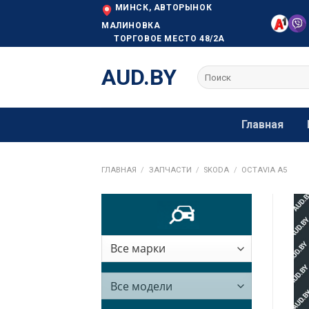
Skip
МИНСК, АВТОРЫНОК
to
МАЛИНОВКА
ТОРГОВОЕ МЕСТО 48/2А
content
AUD.BY
Искать:
Главная
ГЛАВНАЯ
/
ЗАПЧАСТИ
/
SKODA
/
OCTAVIA A5