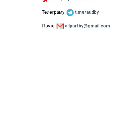
Телеграму:
t.me/audby
Почте:
allpartby@gmail.com