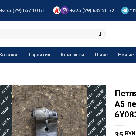
+375 (29) 657 10 61
+375 (29) 632 26 72
t.
Каталог
Гарантия
Контакты
О нас
Новые 
Петля
A5 п
6Y08
BYN
35