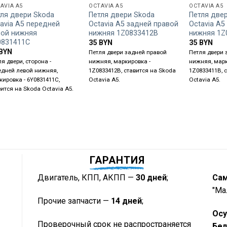
AVIA A5
OCTAVIA A5
OCTAVIA A5
тля двери Skoda
Петля двери Skoda
Петля две
avia A5 передней
Octavia A5 задней правой
Octavia A5
вой нижняя
нижняя 1Z0833412B
нижняя 1Z
0831411C
35
BYN
35
BYN
BYN
Петля двери задней правой
Петля двери 
я двери, сторона -
нижняя, маркировка -
нижняя, марк
едней левой нижняя,
1Z0833412B, ставится на Skoda
1Z0833411B, 
кировка - 6Y0831411C,
Octavia A5.
Octavia A5.
вится на Skoda Octavia A5.
ГАРАНТИЯ
Двигатель, КПП, АКПП —
30 дней
;
Са
"Ма
Прочие запчасти —
14 дней
;
Осу
Проверочный срок не распространяется
Бел