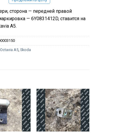
ери, сторона — передней правой
маркировка — 6Y0831412D, ставится на
avia A5.
00003150
:
Octavia A5
,
Skoda