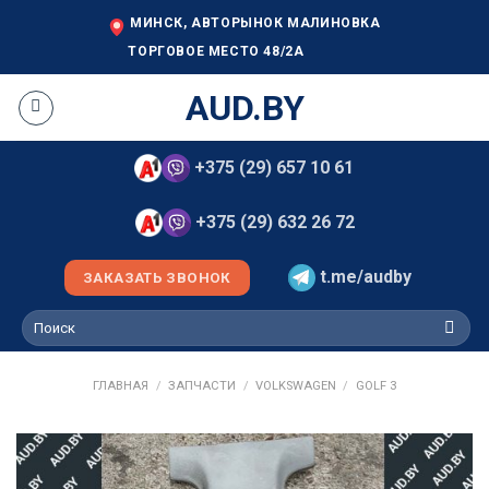
Skip
МИНСК, АВТОРЫНОК МАЛИНОВКА
to
ТОРГОВОЕ МЕСТО 48/2А
content
AUD.BY
+375 (29) 657 10 61
+375 (29) 632 26 72
t.me/audby
ЗАКАЗАТЬ ЗВОНОК
Искать:
ГЛАВНАЯ
/
ЗАПЧАСТИ
/
VOLKSWAGEN
/
GOLF 3