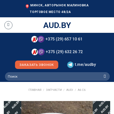
Skip
МИНСК, АВТОРЫНОК МАЛИНОВКА
to
ТОРГОВОЕ МЕСТО 48/2А
content
AUD.BY
+375 (29) 657 10 61
+375 (29) 632 26 72
t.me/audby
ЗАКАЗАТЬ ЗВОНОК
Искать:
ГЛАВНАЯ
/
ЗАПЧАСТИ
/
AUDI
/
A6 C6