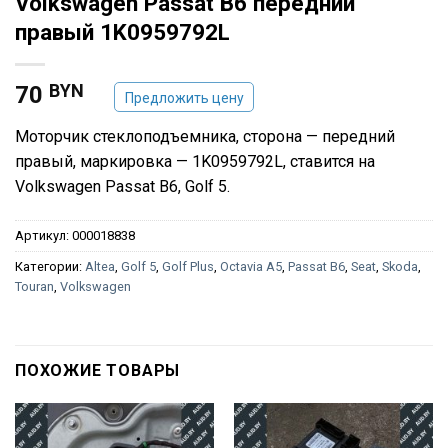
Volkswagen Passat B6 передний
правый 1K0959792L
BYN
70
Предложить цену
Моторчик стеклоподъемника, сторона — передний
правый, маркировка — 1K0959792L, ставится на
Volkswagen Passat B6, Golf 5.
Артикул:
000018838
Категории:
Altea
,
Golf 5
,
Golf Plus
,
Octavia A5
,
Passat B6
,
Seat
,
Skoda
,
Touran
,
Volkswagen
ПОХОЖИЕ ТОВАРЫ