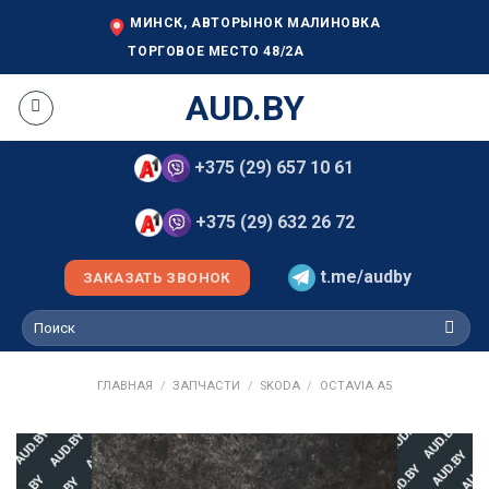
Skip
МИНСК, АВТОРЫНОК МАЛИНОВКА
to
ТОРГОВОЕ МЕСТО 48/2А
content
AUD.BY
+375 (29) 657 10 61
+375 (29) 632 26 72
t.me/audby
ЗАКАЗАТЬ ЗВОНОК
Искать:
ГЛАВНАЯ
/
ЗАПЧАСТИ
/
SKODA
/
OCTAVIA A5