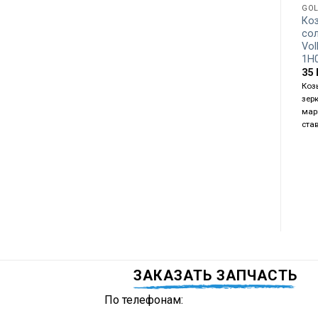
GOL
Ко
со
Vol
1H
35
Коз
зер
мар
ста
ЗАКАЗАТЬ ЗАПЧАСТЬ
По телефонам: