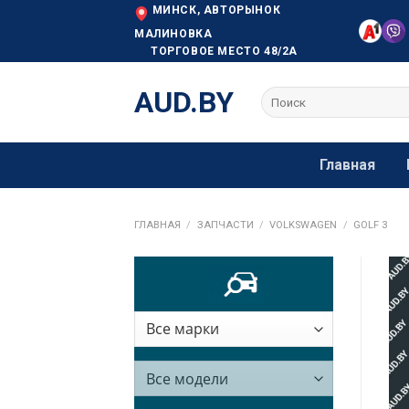
Skip
МИНСК, АВТОРЫНОК
to
МАЛИНОВКА
ТОРГОВОЕ МЕСТО 48/2А
content
AUD.BY
Искать:
Главная
ГЛАВНАЯ
/
ЗАПЧАСТИ
/
VOLKSWAGEN
/
GOLF 3