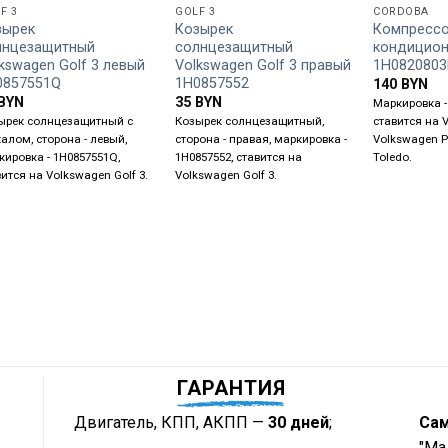
F 3
GOLF 3
CORDOBA
зырек
Козырек
Компресс
лнцезащитный
солнцезащитный
кондицио
kswagen Golf 3 левый
Volkswagen Golf 3 правый
1H0820803
0857551Q
1H0857552
140
BYN
BYN
35
BYN
Маркировка -
ырек солнцезащитный с
Козырек солнцезащитный,
ставится на V
калом, сторона - левый,
сторона - правая, маркировка -
Volkswagen P
кировка - 1H0857551Q,
1H0857552, ставится на
Toledo.
вится на Volkswagen Golf 3.
Volkswagen Golf 3.
ГАРАНТИЯ
Двигатель, КПП, АКПП —
30 дней
;
Са
"Ма