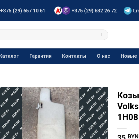
+375 (29) 657 10 61
+375 (29) 632 26 72
t.
Каталог
Гарантия
Контакты
О нас
Новые 
Козы
Volk
1H08
BYN
35