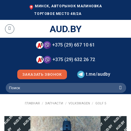
Skip
МИНСК, АВТОРЫНОК МАЛИНОВКА
to
ТОРГОВОЕ МЕСТО 48/2А
content
AUD.BY
+375 (29) 657 10 61
+375 (29) 632 26 72
t.me/audby
ЗАКАЗАТЬ ЗВОНОК
Искать:
ГЛАВНАЯ
/
ЗАПЧАСТИ
/
VOLKSWAGEN
/
GOLF 5