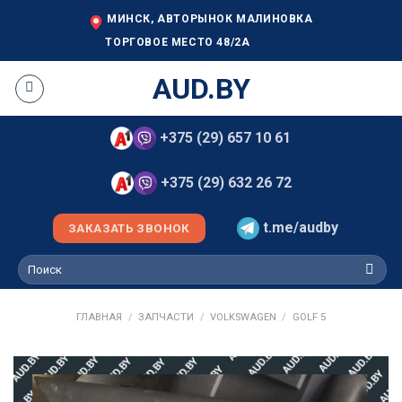
Skip
МИНСК, АВТОРЫНОК МАЛИНОВКА
to
ТОРГОВОЕ МЕСТО 48/2А
content
AUD.BY
+375 (29) 657 10 61
+375 (29) 632 26 72
t.me/audby
ЗАКАЗАТЬ ЗВОНОК
Искать:
ГЛАВНАЯ
/
ЗАПЧАСТИ
/
VOLKSWAGEN
/
GOLF 5