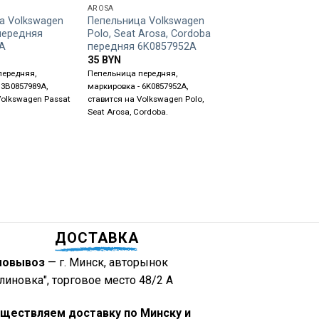
AROSA
PASSAT B3
а Volkswagen
Пепельница Volkswagen
Обшивка стойки
 передняя
Polo, Seat Arosa, Cordoba
Volkswagen Passat
A
передняя 6K0857952A
средняя левая ни
357867239
35
BYN
18
BYN
передняя,
Пепельница передняя,
 3B0857989A,
маркировка - 6K0857952A,
Обшивка стойки, сторо
Volkswagen Passat
ставится на Volkswagen Polo,
средняя левая нижняя
Seat Arosa, Cordoba.
маркировка - 357867239
ставится на Volkswage
B3.
ДОСТАВКА
мовывоз
— г. Минск, авторынок
линовка", торговое место 48/2 А
ществляем доставку по Минску и