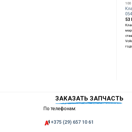
100
Кл
05
53
Кла
мар
ста
Vol
год
ЗАКАЗАТЬ ЗАПЧАСТЬ
По телефонам:
+375 (29) 657 10 61