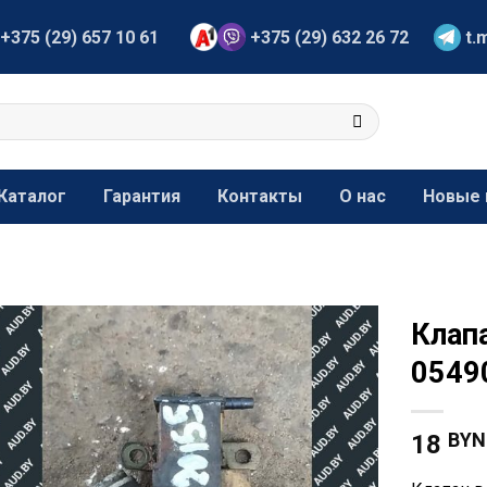
+375 (29) 657 10 61
+375 (29) 632 26 72
t.
Каталог
Гарантия
Контакты
О нас
Новые 
Клап
0549
BYN
18