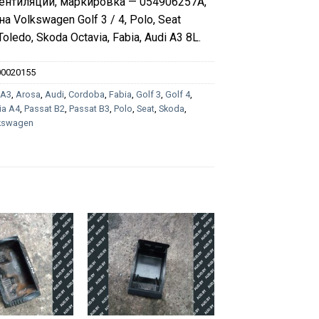
ентиляции, маркировка — 054906257A,
на Volkswagen Golf 3 / 4, Polo, Seat
Toledo, Skoda Octavia, Fabia, Audi A3 8L.
00020155
:
A3
,
Arosa
,
Audi
,
Cordoba
,
Fabia
,
Golf 3
,
Golf 4
,
ia A4
,
Passat B2
,
Passat B3
,
Polo
,
Seat
,
Skoda
,
kswagen