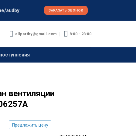
me/audby
ЗАКАЗАТЬ ЗВОНОК
allpartby@gmail.com
8:00 - 23:00
поступления
ан вентиляции
06257A
Предложить цену