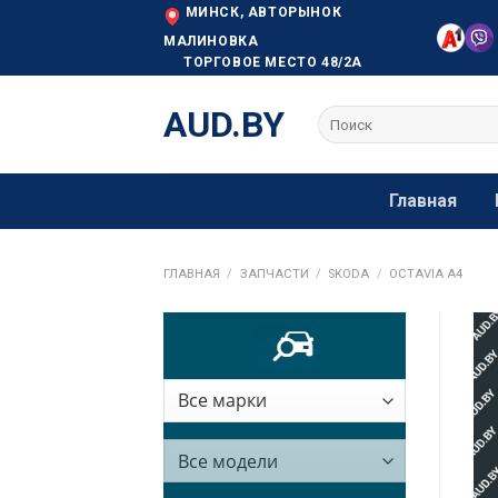
Skip
МИНСК, АВТОРЫНОК
to
МАЛИНОВКА
ТОРГОВОЕ МЕСТО 48/2А
content
AUD.BY
Искать:
Главная
ГЛАВНАЯ
/
ЗАПЧАСТИ
/
SKODA
/
OCTAVIA A4