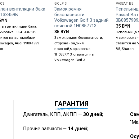
 C3
GOLF 3
PASSAT B5
апан вентиляции бака
Замок ремня
Пепельниц
4133459B
безопасности
Passat B5
Volkswagen Golf 3 задний
3B0857989
BYN
поясной 1H0857713
35
BYN
пан вентиляции бака,
35
BYN
кировка - 054133459B,
Пепельница 
вится на автомобили
Замок ремня безопасности,
маркировка -
kswagen, Audi 1980-1999
сторона - задний
ставится на 
ов.
поясной,маркировка -
B5, Sharan.
1H0857713, ставится на
Volkswagen Golf 3.
ГАРАНТИЯ
Двигатель, КПП, АКПП —
30 дней
;
Са
"Ма
Прочие запчасти —
14 дней
;
Осу