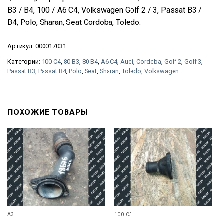
B3 / B4, 100 / A6 C4, Volkswagen Golf 2 / 3, Passat B3 /
B4, Polo, Sharan, Seat Cordoba, Toledo.
Артикул:
000017031
Категории:
100 C4
,
80 B3
,
80 B4
,
A6 C4
,
Audi
,
Cordoba
,
Golf 2
,
Golf 3
,
Passat B3
,
Passat B4
,
Polo
,
Seat
,
Sharan
,
Toledo
,
Volkswagen
ПОХОЖИЕ ТОВАРЫ
A3
100 C3