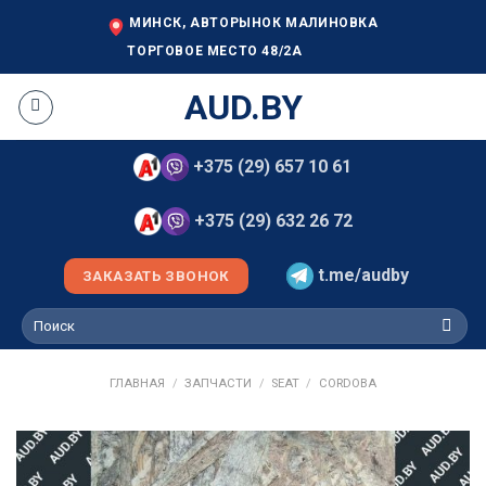
Skip
МИНСК, АВТОРЫНОК МАЛИНОВКА
to
ТОРГОВОЕ МЕСТО 48/2А
content
AUD.BY
+375 (29) 657 10 61
+375 (29) 632 26 72
t.me/audby
ЗАКАЗАТЬ ЗВОНОК
Искать:
ГЛАВНАЯ
/
ЗАПЧАСТИ
/
SEAT
/
CORDOBA