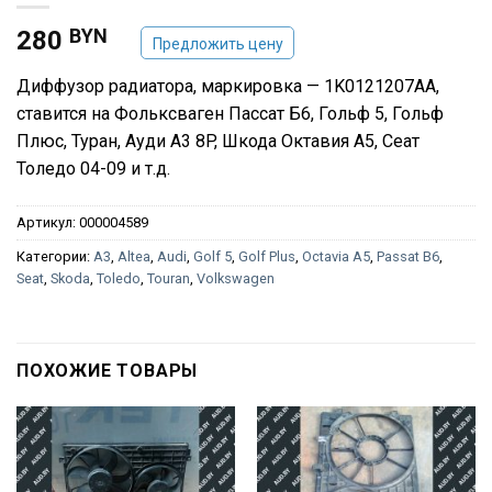
BYN
280
Предложить цену
Диффузор радиатора, маркировка — 1K0121207AA,
ставится на Фольксваген Пассат Б6, Гольф 5, Гольф
Плюс, Туран, Ауди А3 8P, Шкода Октавия А5, Сеат
Толедо 04-09 и т.д.
Артикул:
000004589
Категории:
A3
,
Altea
,
Audi
,
Golf 5
,
Golf Plus
,
Octavia A5
,
Passat B6
,
Seat
,
Skoda
,
Toledo
,
Touran
,
Volkswagen
ПОХОЖИЕ ТОВАРЫ