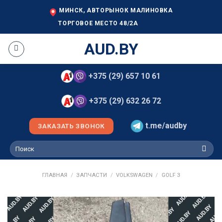
Skip
МИНСК, АВТОРЫНОК МАЛИНОВКА
to
ТОРГОВОЕ МЕСТО 48/2А
content
AUD.BY
+375 (29) 657 10 61
+375 (29) 632 26 72
t.me/audby
ЗАКАЗАТЬ ЗВОНОК
Искать:
ГЛАВНАЯ
/
ЗАПЧАСТИ
/
VOLKSWAGEN
/
GOLF 3