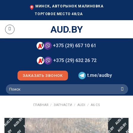
Skip
МИНСК, АВТОРЫНОК МАЛИНОВКА
to
ТОРГОВОЕ МЕСТО 48/2А
content
AUD.BY
+375 (29) 657 10 61
+375 (29) 632 26 72
t.me/audby
ЗАКАЗАТЬ ЗВОНОК
Искать:
ГЛАВНАЯ
/
ЗАПЧАСТИ
/
AUDI
/
A6 C5