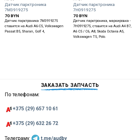
Датчик парктроника
Датчик парктроника
7M3919275
7H0919275
70
BYN
70
BYN
Датчик парктроника 7M3919275
Датчик парктроника, маркировка -
ставится на Audi A6-C5, Volkswagen
7H0919275, ставится на Audi A4 B7,
Passat B5, Sharan, Golf 4,
A6 C5 / C6, A8, Skoda Octavia A5,
Volkswagen T5, Polo.
ЗАКАЗАТЬ ЗАПЧАСТЬ
По телефонам:
+375 (29) 657 10 61
+375 (29) 632 26 72
Телеграму:
t.me/audby