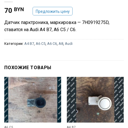
BYN
70
Предложить цену
Датчик парктроника, маркировка — 7H0919275D,
ставится на Audi A4 B7, A6 C5 / C6.
Категории:
A4 B7
,
A6 C5
,
A6 C6
,
A8
,
Audi
ПОХОЖИЕ ТОВАРЫ
A6 C5
A4 B7