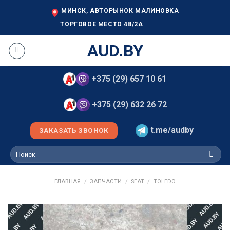
Skip
МИНСК, АВТОРЫНОК МАЛИНОВКА
to
ТОРГОВОЕ МЕСТО 48/2А
content
AUD.BY
+375 (29) 657 10 61
+375 (29) 632 26 72
t.me/audby
ЗАКАЗАТЬ ЗВОНОК
Искать:
ГЛАВНАЯ
/
ЗАПЧАСТИ
/
SEAT
/
TOLEDO