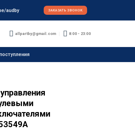
me/audby
ЗАКАЗАТЬ ЗВОНОК
allpartby@gmail.com
8:00 - 23:00
поступления
 управления
улевыми
ключателями
53549A