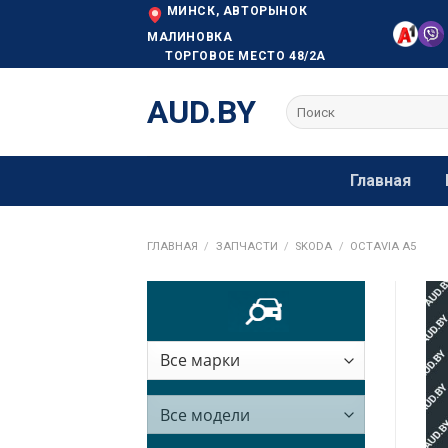
Skip
МИНСК, АВТОРЫНОК
to
МАЛИНОВКА
ТОРГОВОЕ МЕСТО 48/2А
content
AUD.BY
Искать:
Главная
ГЛАВНАЯ
/
ЗАПЧАСТИ
/
SKODA
/
OCTAVIA A5