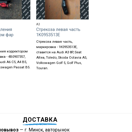
A3
TOURAN
вления
Стрекоза левая часть
Блок управления 
ом фар
1K0953513E
Volkswagen Toura
1T0907357
Стрекоза левая часть,
70
BYN
маркировка - 1K0953513E,
ения корректором
Блок управления свет
ставится на Audi A3 8P, Seat
ка - 4B0907357,
(корректором фар), м
Altea, Toledo, Skoda Octavia A5,
udi A6 C5, A4 B5,
- 1T0907357, ставится н
Volkswagen Golf 5, Golf Plus,
lkswagen Passat B5.
Volkswagen Touran.
Touran.
ДОСТАВКА
мовывоз
— г. Минск, авторынок