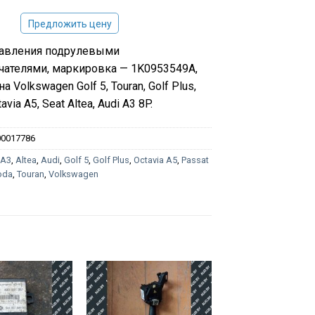
Предложить цену
равления подрулевыми
ателями, маркировка — 1K0953549A,
на Volkswagen Golf 5, Touran, Golf Plus,
avia A5, Seat Altea, Audi A3 8P.
00017786
:
A3
,
Altea
,
Audi
,
Golf 5
,
Golf Plus
,
Octavia A5
,
Passat
oda
,
Touran
,
Volkswagen