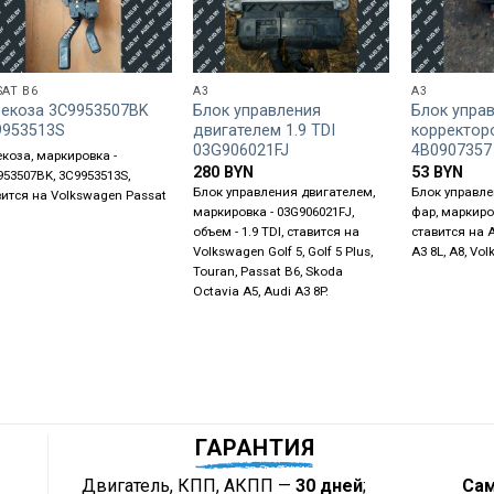
SAT B6
A3
A3
рекоза 3C9953507BK
Блок управления
Блок упра
9953513S
двигателем 1.9 TDI
корректор
03G906021FJ
4B0907357
екоза, маркировка -
280
BYN
53
BYN
953507BK, 3C9953513S,
Блок управления двигателем,
Блок управл
вится на Volkswagen Passat
маркировка - 03G906021FJ,
фар, маркиров
объем - 1.9 TDI, ставится на
ставится на A
Volkswagen Golf 5, Golf 5 Plus,
A3 8L, A8, Vo
Touran, Passat B6, Skoda
Octavia A5, Audi A3 8P.
ГАРАНТИЯ
Двигатель, КПП, АКПП —
30 дней
;
Са