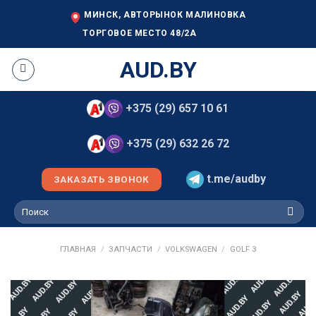
Skip
МИНСК, АВТОРЫНОК МАЛИНОВКА
to
ТОРГОВОЕ МЕСТО 48/2А
content
AUD.BY
+375 (29) 657 10 61
+375 (29) 632 26 72
t.me/audby
ЗАКАЗАТЬ ЗВОНОК
Искать:
ГЛАВНАЯ
/
ЗАПЧАСТИ
/
VOLKSWAGEN
/
GOLF 3