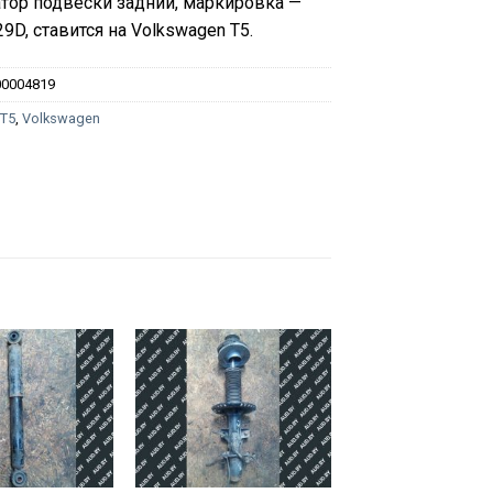
тор подвески задний, маркировка —
9D, ставится на Volkswagen T5.
00004819
:
T5
,
Volkswagen