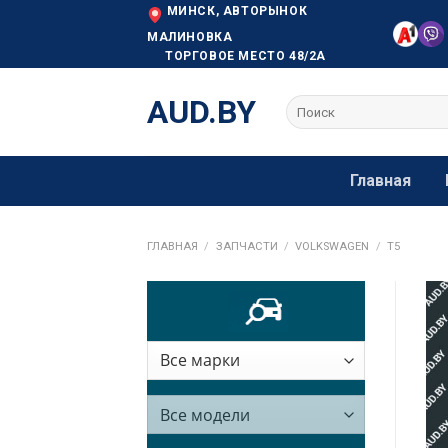
Skip
МИНСК, АВТОРЫНОК
to
МАЛИНОВКА
ТОРГОВОЕ МЕСТО 48/2А
content
AUD.BY
Искать:
Главная
ГЛАВНАЯ
/
ЗАПЧАСТИ
/
VOLKSWAGEN
/
T5