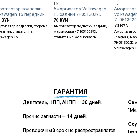
T5
T5
ортизатор подвески
Амортизатор Volkswagen
Амортизат
lkswagen T5 передний
T5 задний 7H0513029D
Volkswage
7H0513029
5
BYN
70
BYN
70
BYN
ртизатор подвески, сторона
Амортизатор подвески задний,
редняя, ставится на
маркировка - 7H0513029D,
Амортизатор 
kswagen T5.
ставится на Фольксваген Т5.
- задняя, мар
7H0513029D, 
Volkswagen T
ГАРАНТИЯ
Двигатель, КПП, АКПП —
30 дней
;
Са
"Ма
Прочие запчасти —
14 дней
;
Осу
Проверочный срок не распространяется
Бел