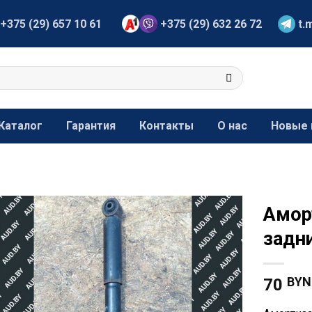
+375 (29) 657 10 61
+375 (29) 632 26 72
t.
Каталог
Гарантия
Контакты
О нас
Новые 
Амор
задн
BYN
70