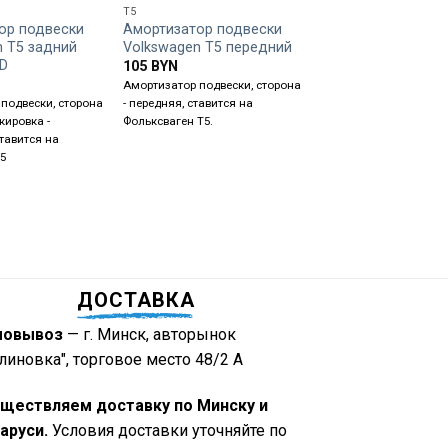
T5
T5
ор подвески
Амортизатор подвески
Амортизатор подв
n T5 задний
Volkswagen T5 передний
Volkswagen T5 за
D
7H0513029C
105
BYN
70
BYN
Амортизатор подвески, сторона
подвески, сторона
- передняя, ставится на
Амортизатор подвески
кировка -
Фольксваген Т5.
- задняя, маркировка -
ставится на
7H0513029C, ставится 
5
Volkswagen T5
ДОСТАВКА
мовывоз
— г. Минск, авторынок
линовка", торговое место 48/2 А
ществляем доставку по Минску и
аруси.
Условия доставки уточняйте по