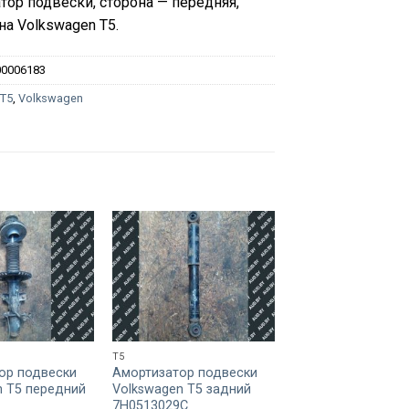
тор подвески, сторона — передняя,
на Volkswagen T5.
00006183
:
T5
,
Volkswagen
T5
T5
ор подвески
Амортизатор подвески
Амортизатор подв
n T5 передний
Volkswagen T5 задний
Volkswagen T5 за
7H0513029C
7H0513029D