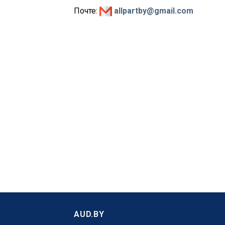
Почте:
allpartby@gmail.com
AUD.BY