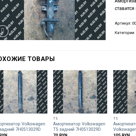
Амортиза
ставится 
Артикул:
0
Категории
ОХОЖИЕ ТОВАРЫ
T5
T5
ортизатор Volkswagen
Амортизатор Volkswagen
Амортизат
 задний 7H0513029D
T5 задний 7H0513029D
Volkswage
BYN
70
BYN
105
BYN