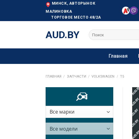
Skip
МИНСК, АВТОРЫНОК
to
МАЛИНОВКА
ТОРГОВОЕ МЕСТО 48/2А
content
AUD.BY
Искать:
Главная
ГЛАВНАЯ
/
ЗАПЧАСТИ
/
VOLKSWAGEN
/
T5