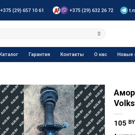
+375 (29) 657 10 61
+375 (29) 632 26 72
t.
Каталог
Гарантия
Контакты
О нас
Новые 
Амор
Volk
B
105