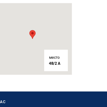
место
48/2 A
НАС