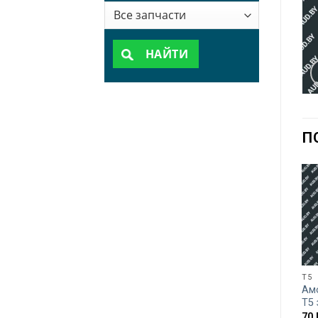
НАЙТИ
П
T5
Ам
T5
70