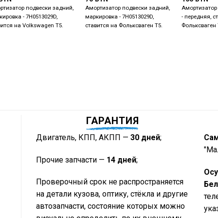
ртизатор подвески задний,
Амортизатор подвески задний,
Амортизатор 
кировка - 7H0513029D,
маркировка - 7H0513029D,
- передняя, с
вится на Volkswagen T5.
ставится на Фольксваген Т5.
Фольксваген 
ГАРАНТИЯ
Двигатель, КПП, АКПП —
30 дней
;
Са
"Ма
Прочие запчасти —
14 дней
;
Осу
Проверочный срок не распространяется
Бел
на детали кузова, оптику, стёкла и другие
тел
автозапчасти, состояние которых можно
ука