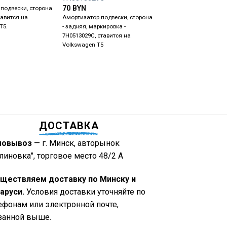
70
BYN
70
BYN
подвески, сторона
тавится на
Амортизатор подвески, сторона
Амортизатор подвески
Т5.
- задняя, маркировка -
- задняя, маркировка -
7H0513029C, ставится на
7H0513029D, ставится 
Volkswagen T5
Volkswagen T5
ДОСТАВКА
мовывоз
— г. Минск, авторынок
линовка", торговое место 48/2 А
ществляем доставку по Минску и
аруси.
Условия доставки уточняйте по
ефонам или электронной почте,
занной выше.