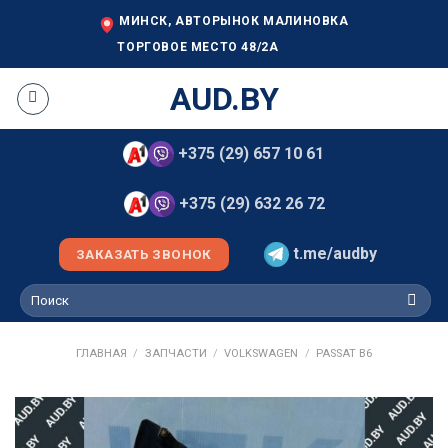
Skip
МИНСК, АВТОРЫНОК МАЛИНОВКА
to
ТОРГОВОЕ МЕСТО 48/2А
content
AUD.BY
+375 (29) 657 10 61
+375 (29) 632 26 72
t.me/audby
ЗАКАЗАТЬ ЗВОНОК
Искать:
ГЛАВНАЯ
/
ЗАПЧАСТИ
/
VOLKSWAGEN
/
PASSAT B6