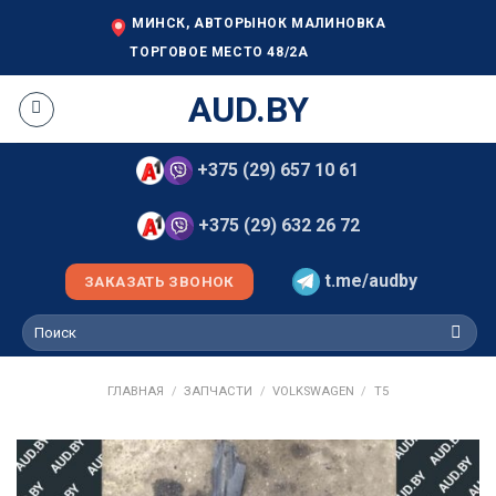
Skip
МИНСК, АВТОРЫНОК МАЛИНОВКА
to
ТОРГОВОЕ МЕСТО 48/2А
content
AUD.BY
+375 (29) 657 10 61
+375 (29) 632 26 72
t.me/audby
ЗАКАЗАТЬ ЗВОНОК
Искать:
ГЛАВНАЯ
/
ЗАПЧАСТИ
/
VOLKSWAGEN
/
T5