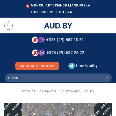
Skip
МИНСК, АВТОРЫНОК МАЛИНОВКА
to
ТОРГОВОЕ МЕСТО 48/2А
content
AUD.BY
+375 (29) 657 10 61
+375 (29) 632 26 72
t.me/audby
ЗАКАЗАТЬ ЗВОНОК
Искать:
ГЛАВНАЯ
/
ЗАПЧАСТИ
/
VOLKSWAGEN
/
GOLF 3