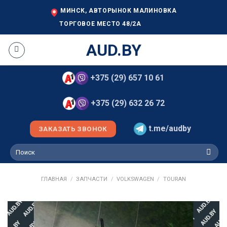
Skip
МИНСК, АВТОРЫНОК МАЛИНОВКА
to
ТОРГОВОЕ МЕСТО 48/2А
content
AUD.BY
+375 (29) 657 10 61
+375 (29) 632 26 72
t.me/audby
ЗАКАЗАТЬ ЗВОНОК
Искать:
ГЛАВНАЯ
/
ЗАПЧАСТИ
/
VOLKSWAGEN
/
TOURAN