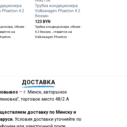
PHAETON
PHAETON
ндиционера
Трубка кондиционера
Трубка кондицион
 Phaeton 4.2
Volkswagen Phaeton 4.2
Volkswagen Phaeto
бензин
TDI 3D0260712G
123
BYN
175
BYN
ционера, объем -
Трубка кондиционера, объем -
Трубка кондиционера, 
тавится на
4.2 бензин , ставится на
3.0 TDI, маркировка -
haeton.
Volkswagen Phaeton.
3D0260712G, ставится 
Volkswagen Phaeton.
ДОСТАВКА
мовывоз
— г. Минск, авторынок
линовка", торговое место 48/2 А
ществляем доставку по Минску и
аруси.
Условия доставки уточняйте по
ефонам или электронной почте,