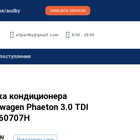
me/audby
ЗАКАЗАТЬ ЗВОНОК
allpartby@gmail.com
8:00 - 23:00
поступления
ка кондиционера
wagen Phaeton 3.0 TDI
60707H
YN
Предложить цену