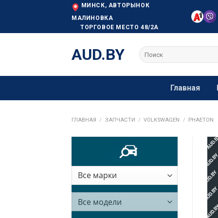
Skip
МИНСК, АВТОРЫНОК
to
МАЛИНОВКА
ТОРГОВОЕ МЕСТО 48/2А
content
AUD.BY
Искать:
Главная
ГЛАВНАЯ
/
ЗАПЧАСТИ
/
VOLKSWAGEN
/
PHAETON