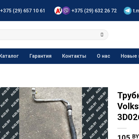
+375 (29) 657 10 61
+375 (29) 632 26 72
t.
Каталог
Гарантия
Контакты
О нас
Новые 
Труб
Volks
3D02
B
105