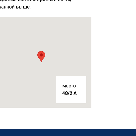
занной выше.
место
48/2 A