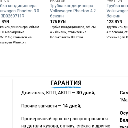
AETON
PHAETON
PHAETON
убка кондиционера
Трубка кондиционера
Трубка ко
kswagen Phaeton 3.0
Volkswagen Phaeton 4.2
Volkswagen
I 3D0260711R
бензин
бензин
5
BYN
175
BYN
123
BYN
бка кондиционера, объем -
Трубка кондиционера, объем -
Трубка конди
TDI, маркировка -
4.2 бензин, ставится на
4.2 бензин, с
260711R, ставится на
Фольксваген Фаэтон.
Volkswagen P
kswagen Phaeton.
ГАРАНТИЯ
Двигатель, КПП, АКПП —
30 дней
;
Са
"Ма
Прочие запчасти —
14 дней
;
Осу
Проверочный срок не распространяется
Бел
на детали кузова, оптику, стёкла и другие
тел