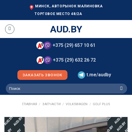
Skip
МИНСК, АВТОРЫНОК МАЛИНОВКА
to
ТОРГОВОЕ МЕСТО 48/2А
content
AUD.BY
+375 (29) 657 10 61
+375 (29) 632 26 72
t.me/audby
ЗАКАЗАТЬ ЗВОНОК
Искать:
ГЛАВНАЯ
/
ЗАПЧАСТИ
/
VOLKSWAGEN
/
GOLF PLUS