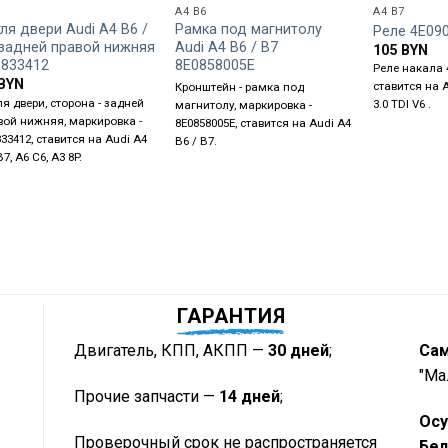
A4 B6
A4 B7
ля двери Audi A4 B6 /
Рамка под магнитолу
Реле 4E09
 задней правой нижняя
Audi A4 B6 / B7
105
BYN
0833412
8E0858005E
Реле накала 
BYN
ставится на 
Кронштейн - рамка под
ля двери, сторона - задней
3.0 TDI V6 .
магнитолу, маркировка -
вой нижняя, маркировка -
8E0858005E, ставится на Audi A4
33412, ставится на Audi A4
B6 / B7.
7, A6 C6, A3 8P.
ГАРАНТИЯ
Двигатель, КПП, АКПП —
30 дней
;
Са
"Ма
Прочие запчасти —
14 дней
;
Осу
Проверочный срок не распространяется
Бел