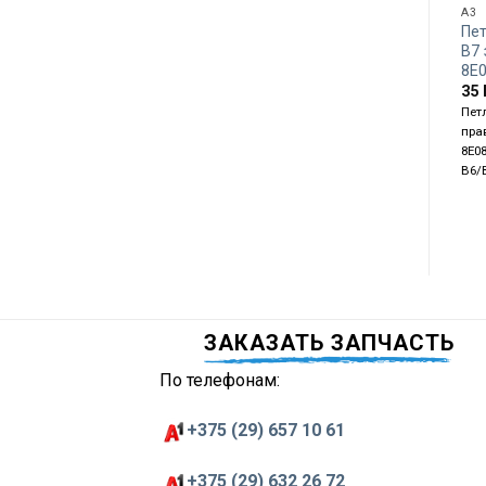
A3
Пет
B7
8E
35
Пет
пра
8E08
B6/B
ЗАКАЗАТЬ ЗАПЧАСТЬ
По телефонам:
+375 (29) 657 10 61
+375 (29) 632 26 72