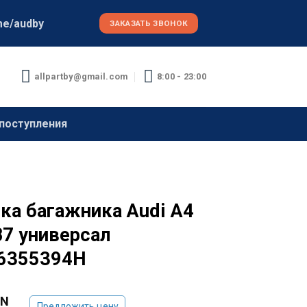
me/audby
ЗАКАЗАТЬ ЗВОНОК
allpartby@gmail.com
8:00 - 23:00
поступления
ка багажника Audi A4
B7 универсал
6355394H
YN
Предложить цену