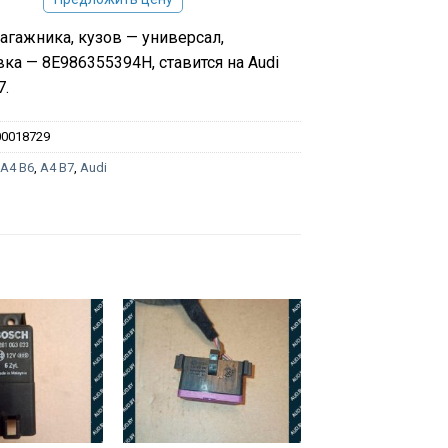
агажника, кузов — универсал,
ка — 8E986355394H, ставится на Audi
7.
00018729
:
A4 B6
,
A4 B7
,
Audi