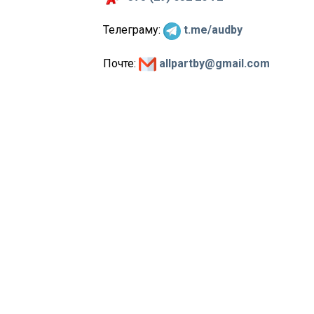
Телеграму:
t.me/audby
Почте:
allpartby@gmail.com