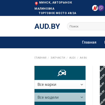
Skip
МИНСК, АВТОРЫНОК
to
МАЛИНОВКА
ТОРГОВОЕ МЕСТО 48/2А
content
AUD.BY
Искать:
Главная
ГЛАВНАЯ
/
ЗАПЧАСТИ
/
AUDI
/
A4 B6