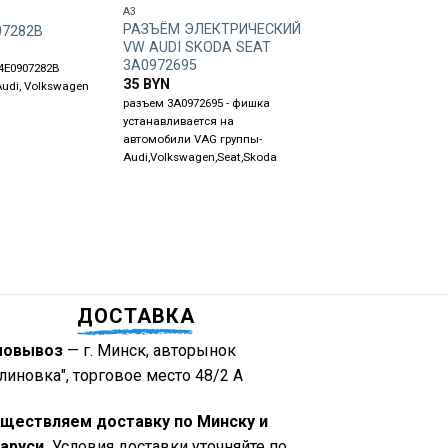
A3
A4 B5
РАЗЪЁМ ЭЛЕКТРИЧЕСКИЙ
Коллектор выпуск
07282B
VW AUDI SKODA SEAT
TDI 059253033C
3A0972695
35
BYN
4E0907282B
35
BYN
Коллектор выпускной,
Audi, Volkswagen
разъем 3A0972695 - фишка
маркировка - 05925303
устанавливается на
- 2.5 TDI, ставится на A
автомобили VAG группы-
A4 B5/B6/B7, Volkswag
Audi,Volkswagen,Seat,Skoda
Passat B5.
ДОСТАВКА
мовывоз
— г. Минск, авторынок
линовка", торговое место 48/2 А
ществляем доставку по Минску и
аруси.
Условия доставки уточняйте по