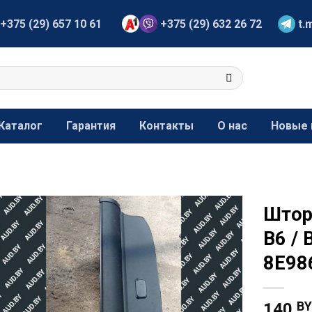
+375 (29) 657 10 61
+375 (29) 632 26 72
t.
Каталог
Гарантия
Контакты
О нас
Новые 
Штор
B6 / 
8E98
B
140