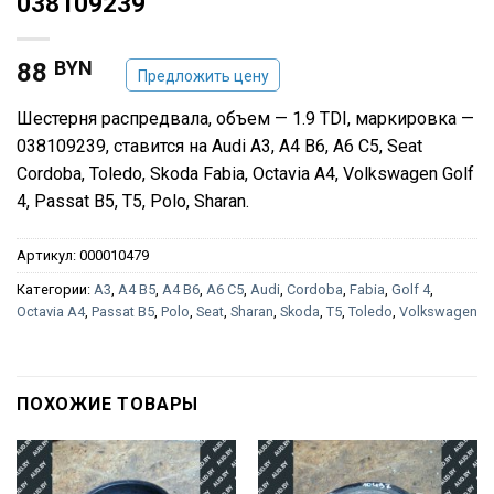
038109239
BYN
88
Предложить цену
Шестерня распредвала, объем — 1.9 TDI, маркировка —
038109239, ставится на Audi A3, A4 B6, A6 C5, Seat
Cordoba, Toledo, Skoda Fabia, Octavia A4, Volkswagen Golf
4, Passat B5, T5, Polo, Sharan.
Артикул:
000010479
Категории:
A3
,
A4 B5
,
A4 B6
,
A6 C5
,
Audi
,
Cordoba
,
Fabia
,
Golf 4
,
Octavia A4
,
Passat B5
,
Polo
,
Seat
,
Sharan
,
Skoda
,
T5
,
Toledo
,
Volkswagen
ПОХОЖИЕ ТОВАРЫ