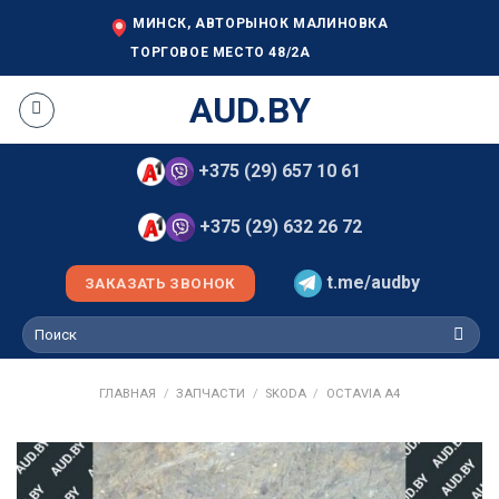
Skip
МИНСК, АВТОРЫНОК МАЛИНОВКА
to
ТОРГОВОЕ МЕСТО 48/2А
content
AUD.BY
+375 (29) 657 10 61
+375 (29) 632 26 72
t.me/audby
ЗАКАЗАТЬ ЗВОНОК
Искать:
ГЛАВНАЯ
/
ЗАПЧАСТИ
/
SKODA
/
OCTAVIA A4