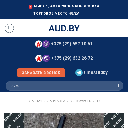
Skip
МИНСК, АВТОРЫНОК МАЛИНОВКА
to
ТОРГОВОЕ МЕСТО 48/2А
content
AUD.BY
+375 (29) 657 10 61
+375 (29) 632 26 72
t.me/audby
ЗАКАЗАТЬ ЗВОНОК
Искать:
ГЛАВНАЯ
/
ЗАПЧАСТИ
/
VOLKSWAGEN
/
T4