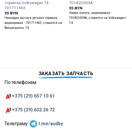
тормоза Volkswagen T4
701823509А
701711463
35
BYN
35
BYN
Замок капота, маркировка -
Накладка рычага ручного тормоза,
701823509А, ставится на Volkswagen
маркировка - 701711463, ставится на
T4.
Фольксваген Т4.
ЗАКАЗАТЬ ЗАПЧАСТЬ
По телефонам:
+375 (29) 657 10 61
+375 (29) 632 26 72
Телеграму:
t.me/audby