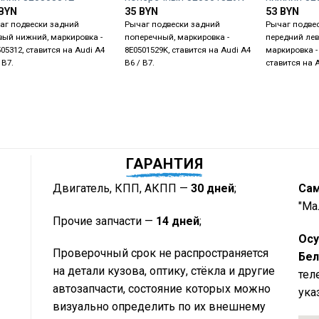
BYN
35
BYN
53
BYN
аг подвески задний
Рычаг подвески задний
Рычаг подвес
вый нижний, маркировка -
поперечный, маркировка -
передний ле
05312, ставится на Audi A4
8E0501529K, ставится на Audi A4
маркировка - 
 B7.
B6 / B7.
ставится на A
ГАРАНТИЯ
Двигатель, КПП, АКПП —
30 дней
;
Са
"Ма
Прочие запчасти —
14 дней
;
Осу
Проверочный срок не распространяется
Бел
на детали кузова, оптику, стёкла и другие
тел
автозапчасти, состояние которых можно
ука
визуально определить по их внешнему