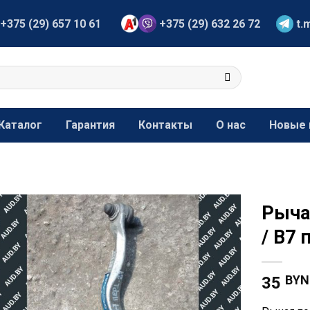
+375 (29) 657 10 61
+375 (29) 632 26 72
t.
Каталог
Гарантия
Контакты
О нас
Новые 
Рыча
/ B7
BYN
35