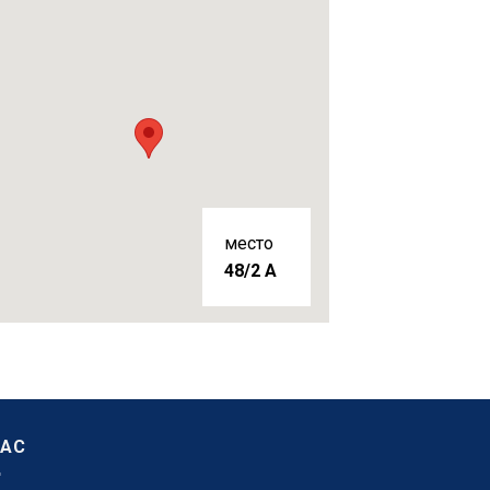
место
48/2 A
НАС