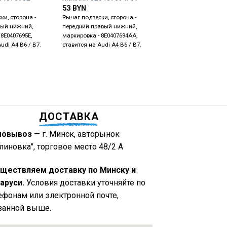
53
BYN
Рычаг подвески, сторо
ки, сторона -
Рычаг подвески, сторона -
передний правый, став
вый нижний,
передний правый нижний,
Audi A4 B6 / B7.
8E0407695E,
маркировка - 8E0407694AA,
udi A4 B6 / B7.
ставится на Audi A4 B6 / B7.
ДОСТАВКА
мовывоз
— г. Минск, авторынок
линовка", торговое место 48/2 А
ществляем доставку по Минску и
аруси.
Условия доставки уточняйте по
ефонам или электронной почте,
занной выше.