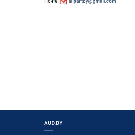
Почте:
allpartby@gmail.com
AUD.BY