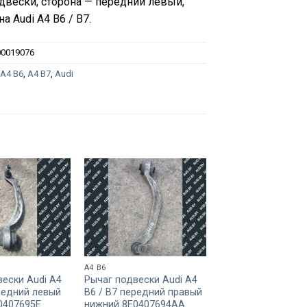
двески, сторона — передний левый,
на Audi A4 B6 / B7.
00019076
:
A4 B6
,
A4 B7
,
Audi
A4 B6
A4 B6
вески Audi A4
Рычаг подвески Audi A4
Рычаг подвески A
редний левый
B6 / B7 передний правый
B6 / B7 передний 
0407695E
нижний 8E0407694AA
53
BYN