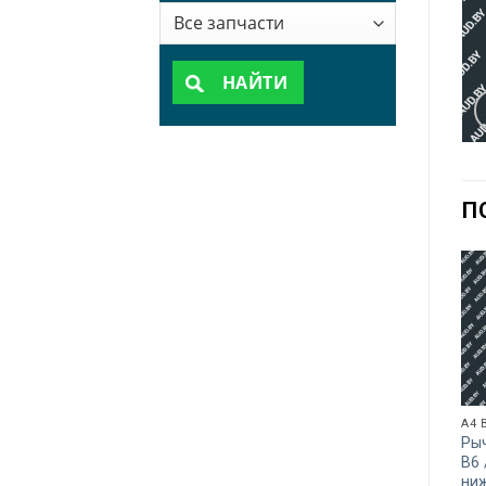
НАЙТИ
П
A4 
Рыч
B6 
ни