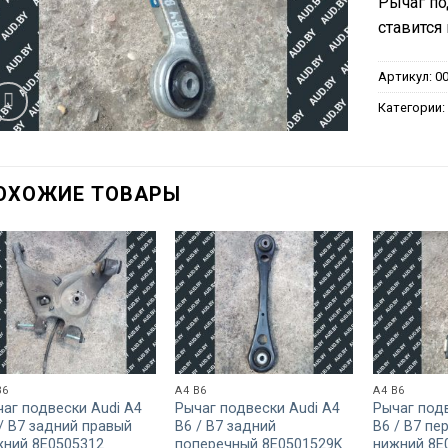
Рычаг по
ставится 
Артикул:
0
Категории
ОХОЖИЕ ТОВАРЫ
B6
A4 B6
A4 B6
аг подвески Audi A4
Рычаг подвески Audi A4
Рычаг под
/ B7 задний правый
B6 / B7 задний
B6 / B7 пе
жний 8E0505312
поперечный 8E0501529K
нижний 8E