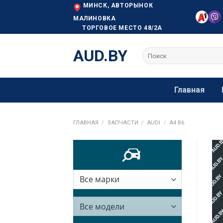
Skip
МИНСК, АВТОРЫНОК
to
МАЛИНОВКА
ТОРГОВОЕ МЕСТО 48/2А
content
AUD.BY
Искать:
Главная
ГЛАВНАЯ
/
ЗАПЧАСТИ
/
AUDI
/
A4 B6