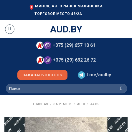
Skip
МИНСК, АВТОРЫНОК МАЛИНОВКА
to
ТОРГОВОЕ МЕСТО 48/2А
content
AUD.BY
+375 (29) 657 10 61
+375 (29) 632 26 72
t.me/audby
ЗАКАЗАТЬ ЗВОНОК
Искать:
ГЛАВНАЯ
/
ЗАПЧАСТИ
/
AUDI
/
A4 B5