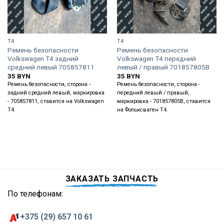
T4
T4
Ремень безопасности
Ремень безопасности
Volkswagen T4 задний
Volkswagen T4 передний
средний левый 705857811
левый / правый 701857805B
35
BYN
35
BYN
Ремень безопасности, сторона -
Ремень безопасности, сторона -
задний средний левый, маркировка
передний левый / правый,
- 705857811, ставится на Volkswagen
маркировка - 701857805B, ставится
T4.
на Фольксваген Т4.
ЗАКАЗАТЬ ЗАПЧАСТЬ
По телефонам:
+375 (29) 657 10 61