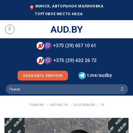
Skip
МИНСК, АВТОРЫНОК МАЛИНОВКА
to
ТОРГОВОЕ МЕСТО 48/2А
content
AUD.BY
+375 (29) 657 10 61
+375 (29) 632 26 72
t.me/audby
ЗАКАЗАТЬ ЗВОНОК
Искать:
ГЛАВНАЯ
/
ЗАПЧАСТИ
/
VOLKSWAGEN
/
T4