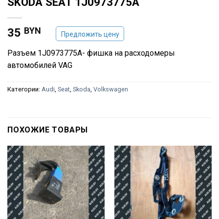
SKODA SEAT 1J0973775A
BYN
35
Предложить цену
Разъем 1J0973775A- фишка на расходомеры
автомобилей VAG
Категории:
Audi
,
Seat
,
Skoda
,
Volkswagen
ПОХОЖИЕ ТОВАРЫ