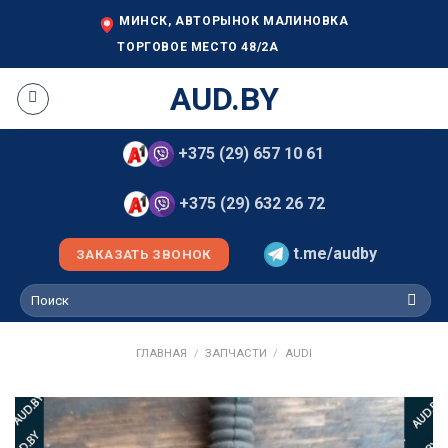
Skip
МИНСК, АВТОРЫНОК МАЛИНОВКА
to
ТОРГОВОЕ МЕСТО 48/2А
content
AUD.BY
+375 (29) 657 10 61
+375 (29) 632 26 72
t.me/audby
ЗАКАЗАТЬ ЗВОНОК
Искать:
ГЛАВНАЯ
/
ЗАПЧАСТИ
/
AUDI