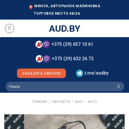
Skip
МИНСК, АВТОРЫНОК МАЛИНОВКА
to
ТОРГОВОЕ МЕСТО 48/2А
content
AUD.BY
+375 (29) 657 10 61
+375 (29) 632 26 72
t.me/audby
ЗАКАЗАТЬ ЗВОНОК
Искать:
ГЛАВНАЯ
/
ЗАПЧАСТИ
/
AUDI
/
A6 C5