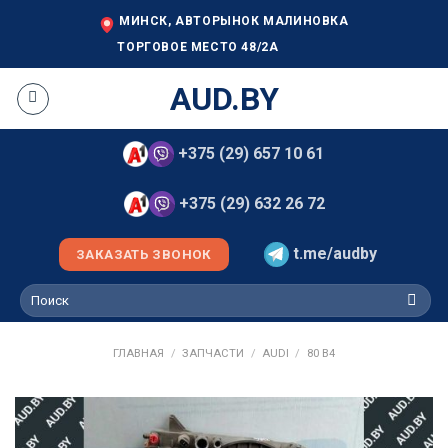
Skip
МИНСК, АВТОРЫНОК МАЛИНОВКА
to
ТОРГОВОЕ МЕСТО 48/2А
content
AUD.BY
+375 (29) 657 10 61
+375 (29) 632 26 72
t.me/audby
ЗАКАЗАТЬ ЗВОНОК
Искать:
ГЛАВНАЯ
/
ЗАПЧАСТИ
/
AUDI
/
80 B4