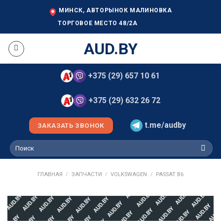
Skip
МИНСК, АВТОРЫНОК МАЛИНОВКА
to
ТОРГОВОЕ МЕСТО 48/2А
content
AUD.BY
+375 (29) 657 10 61
+375 (29) 632 26 72
t.me/audby
ЗАКАЗАТЬ ЗВОНОК
Искать:
ГЛАВНАЯ
/
ЗАПЧАСТИ
/
VOLKSWAGEN
/
PASSAT B6