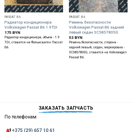
PASSAT B6
PASSAT B6
Радиатор кондиционера
Ремень безопасности
Volkswagen Рassat В6 1.9TDI
Volkswagen Passat B6 задний
левый седан 3C5857805G
175
BYN
53
BYN
Радиатор кондиционера, объем - 1.9
TDI, ставится на Фольксваген Пассат
Ремень безопасности, сторона -
Б6.
задний левый, седан, маркировка -
3C5857805G, ставится на Volkswagen
Passat B6.
ЗАКАЗАТЬ ЗАПЧАСТЬ
По телефонам:
+375 (29) 657 10 61