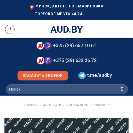
Skip
МИНСК, АВТОРЫНОК МАЛИНОВКА
to
ТОРГОВОЕ МЕСТО 48/2А
content
AUD.BY
+375 (29) 657 10 61
+375 (29) 632 26 72
t.me/audby
ЗАКАЗАТЬ ЗВОНОК
Искать:
ГЛАВНАЯ
/
ЗАПЧАСТИ
/
VOLKSWAGEN
/
PASSAT B5