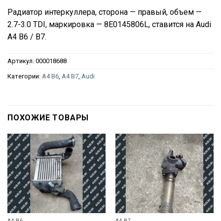
Радиатор интеркуллера, сторона — правый, объем —
2.7-3.0 TDI, маркировка — 8E0145806L, ставится на Audi
A4 B6 / B7.
Артикул:
000018688
Категории:
A4 B6
,
A4 B7
,
Audi
ПОХОЖИЕ ТОВАРЫ
A4 B6
A4 B7