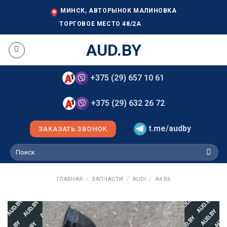
Skip
МИНСК, АВТОРЫНОК МАЛИНОВКА
to
ТОРГОВОЕ МЕСТО 48/2А
content
AUD.BY
+375 (29) 657 10 61
+375 (29) 632 26 72
t.me/audby
ЗАКАЗАТЬ ЗВОНОК
Искать:
ГЛАВНАЯ
/
ЗАПЧАСТИ
/
AUDI
/
A4 B6