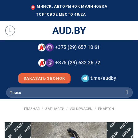
Skip
МИНСК, АВТОРЫНОК МАЛИНОВКА
to
ТОРГОВОЕ МЕСТО 48/2А
content
AUD.BY
+375 (29) 657 10 61
+375 (29) 632 26 72
t.me/audby
ЗАКАЗАТЬ ЗВОНОК
Искать:
ГЛАВНАЯ
/
ЗАПЧАСТИ
/
VOLKSWAGEN
/
PHAETON