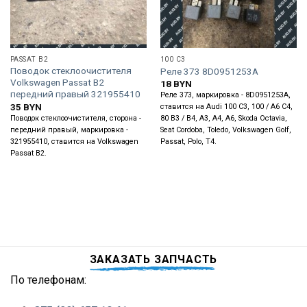
PASSAT B2
100 C3
Поводок стеклоочистителя
Реле 373 8D0951253A
Volkswagen Passat B2
18
BYN
передний правый 321955410
Реле 373, маркировка - 8D0951253A,
35
BYN
ставится на Audi 100 C3, 100 / A6 C4,
Поводок стеклоочистителя, сторона -
80 B3 / B4, A3, A4, A6, Skoda Octavia,
передний правый, маркировка -
Seat Cordoba, Toledo, Volkswagen Golf,
321955410, ставится на Volkswagen
Passat, Polo, T4.
Passat B2.
ЗАКАЗАТЬ ЗАПЧАСТЬ
По телефонам: