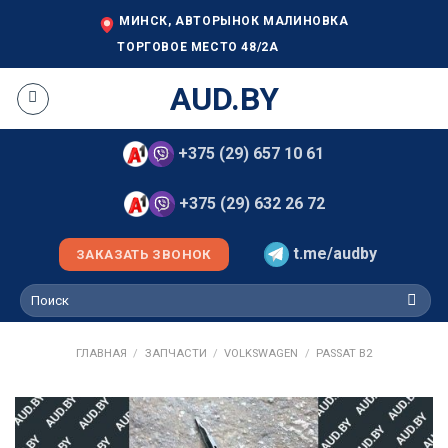
Skip
МИНСК, АВТОРЫНОК МАЛИНОВКА
to
ТОРГОВОЕ МЕСТО 48/2А
content
AUD.BY
+375 (29) 657 10 61
+375 (29) 632 26 72
t.me/audby
ЗАКАЗАТЬ ЗВОНОК
Искать:
ГЛАВНАЯ
/
ЗАПЧАСТИ
/
VOLKSWAGEN
/
PASSAT B2