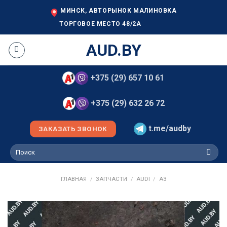
Skip
МИНСК, АВТОРЫНОК МАЛИНОВКА
to
ТОРГОВОЕ МЕСТО 48/2А
content
AUD.BY
+375 (29) 657 10 61
+375 (29) 632 26 72
t.me/audby
ЗАКАЗАТЬ ЗВОНОК
Искать:
ГЛАВНАЯ
/
ЗАПЧАСТИ
/
AUDI
/
A3