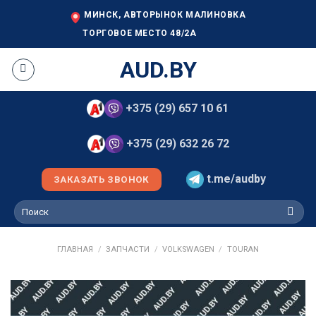
Skip
МИНСК, АВТОРЫНОК МАЛИНОВКА
to
ТОРГОВОЕ МЕСТО 48/2А
content
AUD.BY
+375 (29) 657 10 61
+375 (29) 632 26 72
t.me/audby
ЗАКАЗАТЬ ЗВОНОК
Искать:
ГЛАВНАЯ
/
ЗАПЧАСТИ
/
VOLKSWAGEN
/
TOURAN