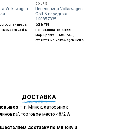
GOLF 5
GOLF 5
та Volkswagen
Пепельница Volkswagen
Патрубок воздуш
вая
Golf 5 передняя
фильтра 1K012968
1K0857335
53
BYN
53
BYN
 сторона - правая,
Патрубок воздушного 
olkswagen Golf 5.
Пепельница передняя,
маркировка - 1K012968
маркировка - 1K0857335,
ставится на Volkswagen
ставится на Volkswagen Golf 5.
Golf Plus, Passat B6, To
Skoda Octavia A5, Seat 
ДОСТАВКА
мовывоз
— г. Минск, авторынок
линовка", торговое место 48/2 А
ществляем доставку по Минску и