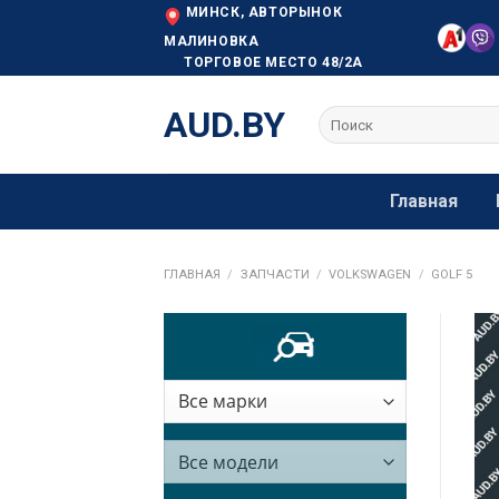
Skip
МИНСК, АВТОРЫНОК
to
МАЛИНОВКА
ТОРГОВОЕ МЕСТО 48/2А
content
AUD.BY
Искать:
Главная
ГЛАВНАЯ
/
ЗАПЧАСТИ
/
VOLKSWAGEN
/
GOLF 5