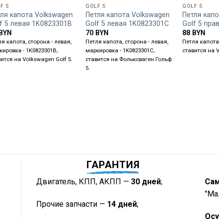
F 5
GOLF 5
GOLF 5
ля капота Volkswagen
Петля капота Volkswagen
Петля капо
f 5 левая 1K0823301B
Golf 5 левая 1K0823301C
Golf 5 пра
BYN
70
BYN
88
BYN
я капота, сторона - левая,
Петля капота, сторона - левая,
Петля капота,
кировка - 1K0823301B,
маркировка - 1K0823301C,
ставится на V
вится на Volkswagen Golf 5.
ставится на Фольксваген Гольф
5.
ГАРАНТИЯ
Двигатель, КПП, АКПП —
30 дней
;
Са
"Ма
Прочие запчасти —
14 дней
;
Осу