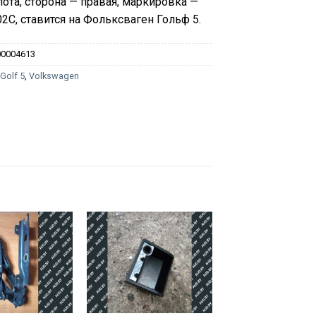
пота, сторона — правая, маркировка —
2C, ставится на Фольксваген Гольф 5.
00004613
:
Golf 5
,
Volkswagen