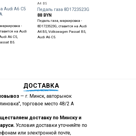
A4 B5
A4 B5
а Audi A6 C5
Педаль газа Audi 
Педаль газа 8D1723523G
A
8D1721506H
88
BYN
35
BYN
Педаль газа, маркировка -
 маркировка -
Педаль газа, маркиров
8D1723523G, ставится на Audi
ставится на Audi
8D1721506H, ставится 
A4 B5, Volkswagen Passat B5,
Audi A6 C5,
A4 B5, A4 B6, Audi A6 C
Audi A6 C5.
assat B5.
Volkswagen Passat B5.
ДОСТАВКА
мовывоз
— г. Минск, авторынок
линовка", торговое место 48/2 А
ществляем доставку по Минску и
аруси.
Условия доставки уточняйте по
ефонам или электронной почте,