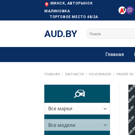
Skip
МИНСК, АВТОРЫНОК
to
МАЛИНОВКА
ТОРГОВОЕ МЕСТО 48/2А
content
AUD.BY
Искать:
Главная
ГЛАВНАЯ
/
ЗАПЧАСТИ
/
VOLKSWAGEN
/
PASSAT B5