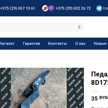
+375 (29) 657 10 61
+375 (29) 632 26 72
t.
Каталог
Гарантия
Контакты
О нас
Новые 
Педал
8D17
BYN
35