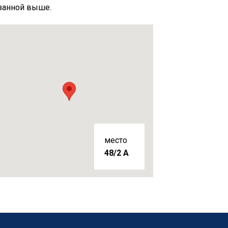
занной выше.
место
48/2 A