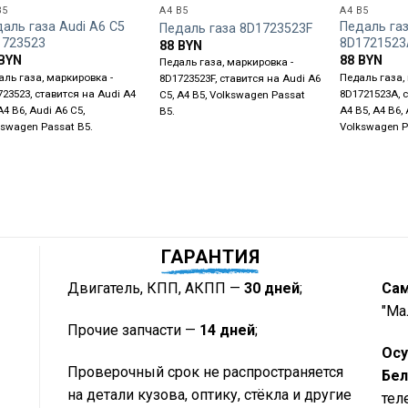
B5
A4 B5
A4 B5
аль газа Audi A6 C5
Педаль газ
Педаль газа 8D1723523F
1723523
8D1721523
88
BYN
BYN
88
BYN
Педаль газа, маркировка -
аль газа, маркировка -
Педаль газа,
8D1723523F, ставится на Audi A6
723523, ставится на Audi A4
8D1721523A, 
C5, A4 B5, Volkswagen Passat
A4 B6, Audi A6 C5,
A4 B5, A4 B6, 
B5.
kswagen Passat B5.
Volkswagen P
ГАРАНТИЯ
Двигатель, КПП, АКПП —
30 дней
;
Са
"Ма
Прочие запчасти —
14 дней
;
Осу
Проверочный срок не распространяется
Бел
на детали кузова, оптику, стёкла и другие
тел