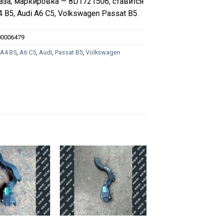
аза, маркировка — 8D1721506, ставится
4 B5, Audi A6 C5, Volkswagen Passat B5.
00006479
:
A4 B5
,
A6 C5
,
Audi
,
Passat B5
,
Volkswagen