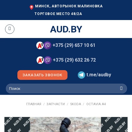
Skip
МИНСК, АВТОРЫНОК МАЛИНОВКА
to
ТОРГОВОЕ МЕСТО 48/2А
content
AUD.BY
+375 (29) 657 10 61
+375 (29) 632 26 72
t.me/audby
ЗАКАЗАТЬ ЗВОНОК
Искать:
ГЛАВНАЯ
/
ЗАПЧАСТИ
/
SKODA
/
OCTAVIA A4