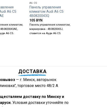
A6 C5
A6 C5
равления
Панель управления
Панель управлени
Audi A6 C5
климатом Audi A6 C5
климатом Audi A6
AE
4B0820043Q
4B0820043F
105
BYN
70
BYN
вления климатом,
Панель управления климатом,
Панель управления кл
 4B0820043AE,
маркировка - 4B0820043J,
маркировка - 4B082004
Ауди А6 С5.
ставится на Ауди А6 С5.
ставится на Ауди А6 С
ДОСТАВКА
мовывоз
— г. Минск, авторынок
линовка", торговое место 48/2 А
ществляем доставку по Минску и
аруси.
Условия доставки уточняйте по