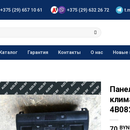
+375 (29) 657 10 61
+375 (29) 632 26 72
t.
Каталог
Гарантия
Контакты
О нас
Новые 
Пане
клим
4B08
BYN
70