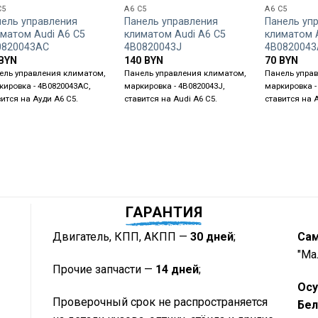
C5
A6 C5
A6 C5
нель управления
Панель управления
Панель уп
матом Audi A6 C5
климатом Audi A6 C5
климатом 
0820043AC
4B0820043J
4B0820043
BYN
140
BYN
70
BYN
ель управления климатом,
Панель управления климатом,
Панель упра
кировка - 4B0820043AC,
маркировка - 4B0820043J,
маркировка -
вится на Ауди А6 С5.
ставится на Audi A6 C5.
ставится на 
ГАРАНТИЯ
Двигатель, КПП, АКПП —
30 дней
;
Са
"Ма
Прочие запчасти —
14 дней
;
Осу
Проверочный срок не распространяется
Бел