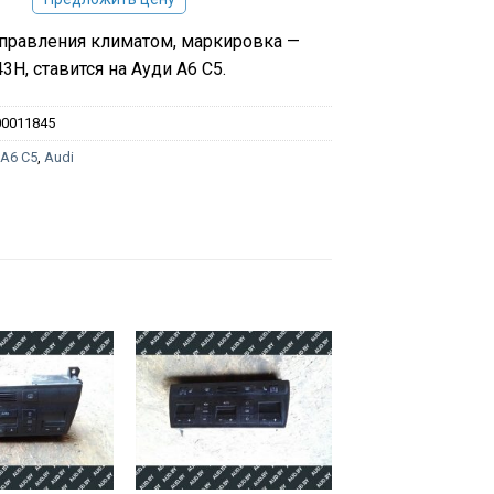
правления климатом, маркировка —
3H, ставится на Ауди А6 С5.
00011845
:
A6 C5
,
Audi