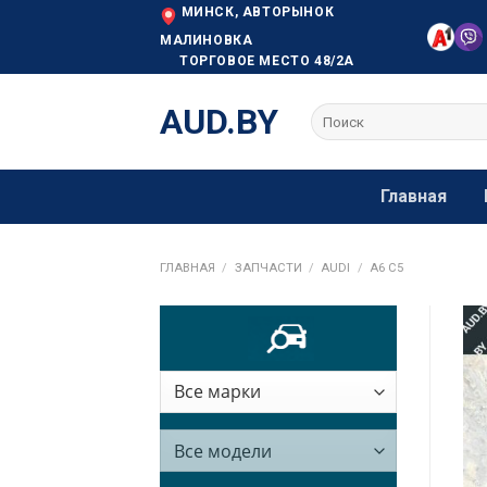
Skip
МИНСК, АВТОРЫНОК
to
МАЛИНОВКА
ТОРГОВОЕ МЕСТО 48/2А
content
AUD.BY
Искать:
Главная
ГЛАВНАЯ
/
ЗАПЧАСТИ
/
AUDI
/
A6 C5