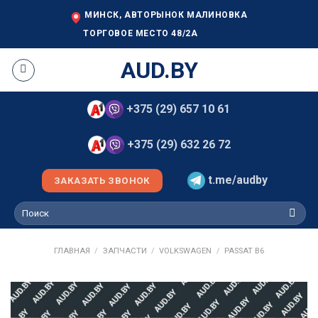
Skip
МИНСК, АВТОРЫНОК МАЛИНОВКА
to
ТОРГОВОЕ МЕСТО 48/2А
content
AUD.BY
+375 (29) 657 10 61
+375 (29) 632 26 72
t.me/audby
ЗАКАЗАТЬ ЗВОНОК
Искать:
ГЛАВНАЯ
/
ЗАПЧАСТИ
/
VOLKSWAGEN
/
PASSAT B6